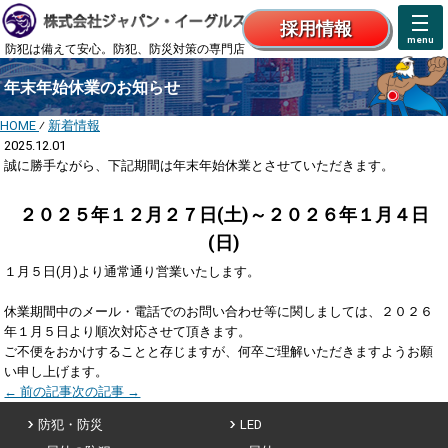
防犯、防災対策の専門店株式会社
採用情報
menu
防犯は備えて安心。防犯、防災対策の専門店
年末年始休業のお知らせ
HOME
⁄
新着情報
2025.12.01
誠に勝手ながら、下記期間は年末年始休業とさせていただきます。
２０２５年１２月２７日(土)～２０２６年１月４日
(日)
１月５日(月)より通常通り営業いたします。
休業期間中のメール・電話でのお問い合わせ等に関しましては、２０２６
年１月５日より順次対応させて頂きます。
ご不便をおかけすることと存じますが、何卒ご理解いただきますようお願
い申し上げます。
← 前の記事
次の記事 →
防犯・防災
LED